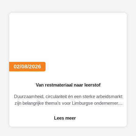
02/08/2026
Van restmateriaal naar leerstof
Duurzaamheid, circulariteit én een sterke arbeidsmarkt
zijn belangrijke thema’s voor Limburgse ondernemers.
Daarom brengt MKB-Limburg graag MateriaalMaatjes
onder de aandacht.
Lees meer