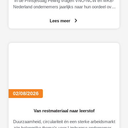
In de Prinsjesdag Peiling vragen VNO-NCW en MKB-
Nederland ondernemers jaarlijks naar hun oordeel over
de Nederlandse economie, het ondernemingsklimaat en
Lees meer
02/08/2026
Van restmateriaal naar leerstof
Duurzaamheid, circulariteit én een sterke arbeidsmarkt
zijn belangrijke thema’s voor Limburgse ondernemers.