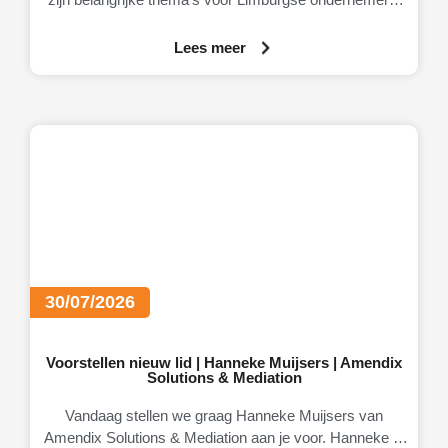
Daarom brengt MKB-Limburg graag MateriaalMaatjes
onder de aandacht.
Lees meer
30/07/2026
Voorstellen nieuw lid | Hanneke Muijsers | Amendix
Solutions & Mediation
Vandaag stellen we graag Hanneke Muijsers van
Amendix Solutions & Mediation aan je voor. Hanneke is