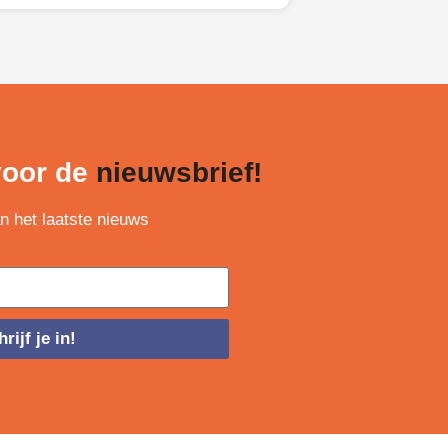
 voor de
nieuwsbrief!
an het laatste nieuws
rijf je in!