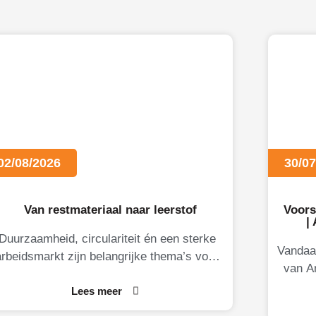
02/08/2026
30/07
Van restmateriaal naar leerstof
Voors
|
Duurzaamheid, circulariteit én een sterke
Vandaa
arbeidsmarkt zijn belangrijke thema’s voor
van A
Limburgse ondernemers. Daarom brengt
voor. 
KB-Limburg graag MateriaalMaatjes onder
Lees meer
de aandacht.