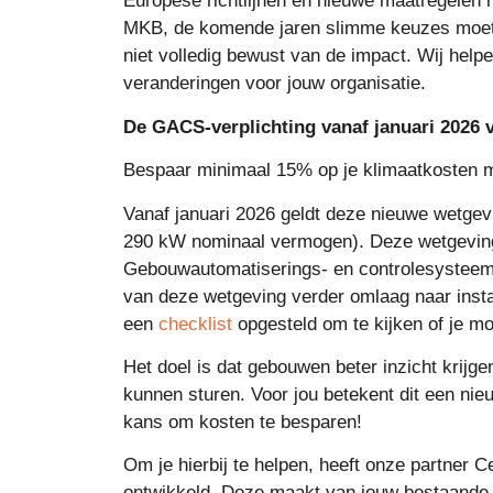
Europese richtlijnen en nieuwe maatregelen m
MKB, de komende jaren slimme keuzes moete
niet volledig bewust van de impact. Wij help
veranderingen voor jouw organisatie.
De GACS-verplichting vanaf januari 2026 v
Bespaar minimaal 15% op je klimaatkosten m
Vanaf januari 2026 geldt deze nieuwe wetgevi
290 kW nominaal vermogen). Deze wetgevin
Gebouwautomatiserings- en controlesysteem
van deze wetgeving verder omlaag naar inst
een
checklist
opgesteld om te kijken of je mo
Het doel is dat gebouwen beter inzicht krijgen
kunnen sturen. Voor jou betekent dit een nieu
kans om kosten te besparen!
Om je hierbij te helpen, heeft onze partner 
ontwikkeld. Deze maakt van jouw bestaande kl