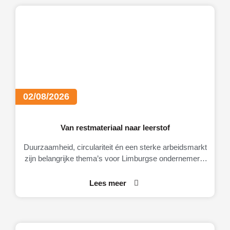
02/08/2026
Van restmateriaal naar leerstof
Duurzaamheid, circulariteit én een sterke arbeidsmarkt
zijn belangrijke thema’s voor Limburgse ondernemers.
Daarom brengt MKB-Limburg graag MateriaalMaatjes
onder de aandacht.
Lees meer