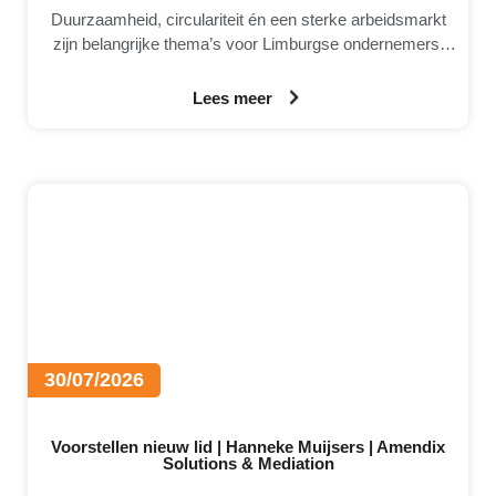
Duurzaamheid, circulariteit én een sterke arbeidsmarkt
zijn belangrijke thema’s voor Limburgse ondernemers.
Daarom brengt MKB-Limburg graag MateriaalMaatjes
onder de aandacht.
Lees meer
30/07/2026
Voorstellen nieuw lid | Hanneke Muijsers | Amendix
Solutions & Mediation