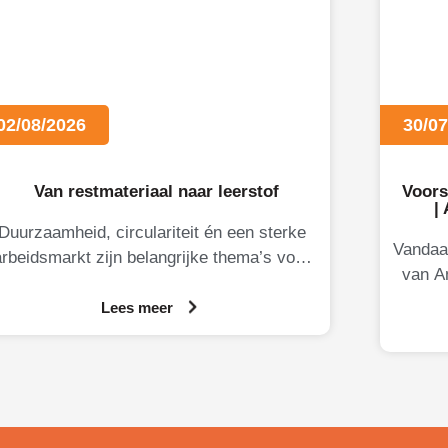
02/08/2026
30/07
Van restmateriaal naar leerstof
Voors
|
Duurzaamheid, circulariteit én een sterke
Vandaa
arbeidsmarkt zijn belangrijke thema’s voor
van A
Limburgse ondernemers. Daarom brengt
voor. 
KB-Limburg graag MateriaalMaatjes onder
Lees meer
de aandacht.