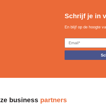
Schrijf je in
En blijf op de hoogte v
Sch
ze business
partners