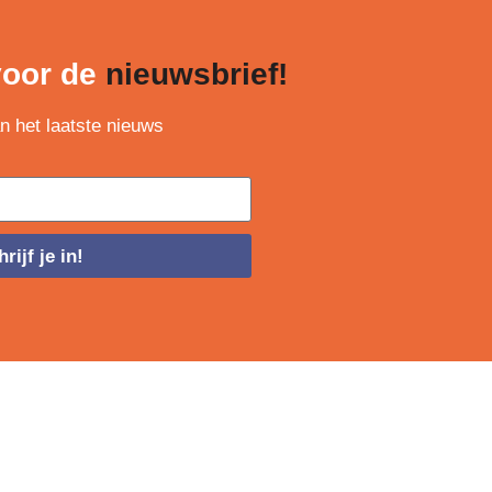
 voor de
nieuwsbrief!
an het laatste nieuws
rijf je in!