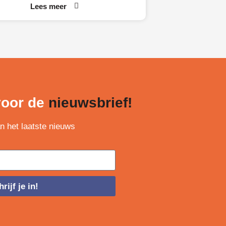
een
Lees meer
 voor de
nieuwsbrief!
an het laatste nieuws
rijf je in!