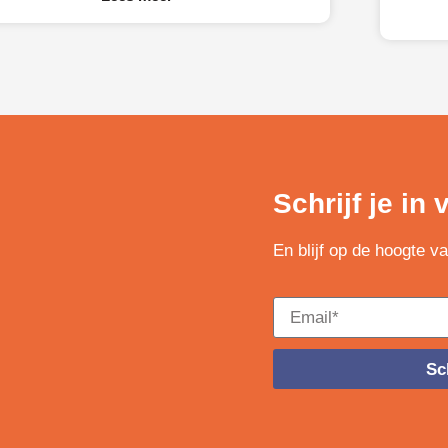
de aandacht.
Schrijf je in
En blijf op de hoogte v
Sch