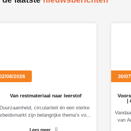
02/08/2026
30/07
Van restmateriaal naar leerstof
Voors
|
Duurzaamheid, circulariteit én een sterke
Vandaa
arbeidsmarkt zijn belangrijke thema’s voor
van A
Limburgse ondernemers. Daarom brengt
voor. 
KB-Limburg graag MateriaalMaatjes onder
Lees meer