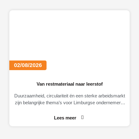
02/08/2026
Van restmateriaal naar leerstof
Duurzaamheid, circulariteit én een sterke arbeidsmarkt
zijn belangrijke thema’s voor Limburgse ondernemers.
Daarom brengt MKB-Limburg graag MateriaalMaatjes
onder de aandacht.
Lees meer