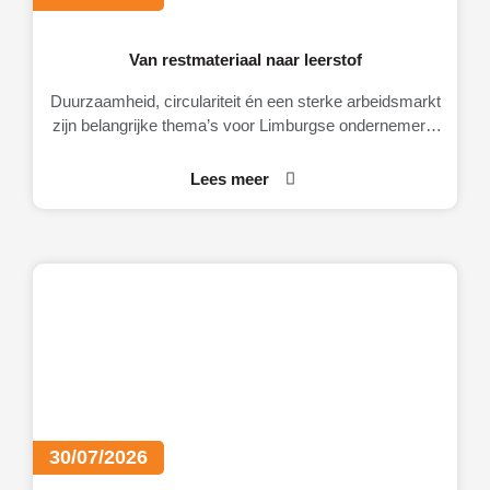
Van restmateriaal naar leerstof
Duurzaamheid, circulariteit én een sterke arbeidsmarkt
zijn belangrijke thema’s voor Limburgse ondernemers.
Daarom brengt MKB-Limburg graag MateriaalMaatjes
onder de aandacht.
Lees meer
30/07/2026