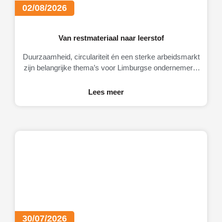
02/08/2026
Van restmateriaal naar leerstof
Duurzaamheid, circulariteit én een sterke arbeidsmarkt
zijn belangrijke thema’s voor Limburgse ondernemers.
Daarom brengt MKB-Limburg graag MateriaalMaatjes
onder de aandacht.
Lees meer
30/07/2026