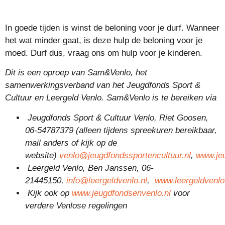
In goede tijden is winst de beloning voor je durf. Wanneer
het wat minder gaat, is deze hulp de beloning voor je
moed. Durf dus, vraag ons om hulp voor je kinderen.
Dit is een oproep van Sam&Venlo, het
samenwerkingsverband van het Jeugdfonds Sport &
Cultuur en Leergeld Venlo. Sam&Venlo is te bereiken via
Jeugdfonds Sport & Cultuur Venlo, Riet Goosen,
06-54787379 (alleen tijdens spreekuren bereikbaar,
mail anders of kijk op de
website)
venlo@jeugdfondssportencultuur.nl
,
www.jeu
Leergeld Venlo, Ben Janssen,
06-
21445150,
info@leergeldvenlo.nl
,
www.leergeldvenlo
Kijk ook op
www.jeugdfondsenvenlo.nl
voor
verdere Venlose regelingen