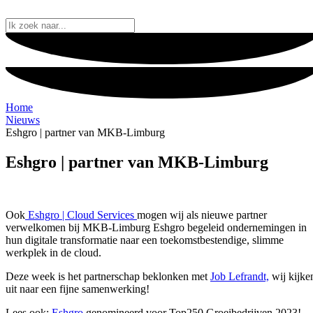
Ga
naar
Ik
de
zoek
inhoud
naar...
Home
Nieuws
Eshgro | partner van MKB-Limburg
Eshgro | partner van MKB-Limburg
Ook
Eshgro | Cloud Services
mogen wij als nieuwe partner
verwelkomen bij MKB-Limburg Eshgro begeleid ondernemingen in
hun digitale transformatie naar een toekomstbestendige, slimme
werkplek in de cloud.
Deze week is het partnerschap beklonken met
Job Lefrandt,
wij kijke
uit naar een fijne samenwerking!
Lees ook:
Eshgro
genomineerd voor Top250 Groeibedrijven 2023!