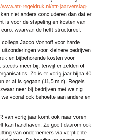
//www.atr-regeldruk.nl/atr-jaarverslag-
k kan niet anders concluderen dan dat er
ht is voor de stapeling en kosten van
n euro, waarvan de helft structureel.
e collega Jacco Vonhoff voor harde
 uitzonderingen voor kleinere bedrijven
druk en bijbehorende kosten voor
steeds meer bij, terwijl er zelden of
ganisaties. Zo is er vorig jaar bijna 40
n er af is gegaan (11,5 mln). Regels
zwaar neer bij bedrijven met weinig
 we vooral ook behoefte aan andere en
TR van vorig jaar komt ook naar voren
elf kan handhaven. Ze gooit daarom ook
tting van ondernemers via verplichte