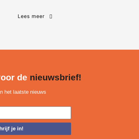
Lees meer
 voor de
nieuwsbrief!
an het laatste nieuws
rijf je in!