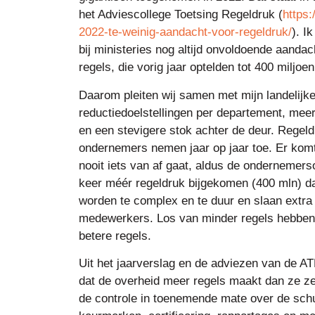
het Adviescollege Toetsing Regeldruk (
https:
2022-te-weinig-aandacht-voor-regeldruk/
). I
bij ministeries nog altijd onvoldoende aandac
regels, die vorig jaar optelden tot 400 miljoe
Daarom pleiten wij samen met mijn landelijk
reductiedoelstellingen per departement, meer
en een stevigere stok achter de deur. Regel
ondernemers nemen jaar op jaar toe. Er komt 
nooit iets van af gaat, aldus de ondernemersor
keer méér regeldruk bijgekomen (400 mln) da
worden te complex en te duur en slaan extra 
medewerkers. Los van minder regels hebben
betere regels.
Uit het jaarverslag en de adviezen van de A
dat de overheid meer regels maakt dan ze z
de controle in toenemende mate over de schu