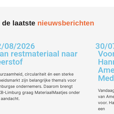
 de laatste
nieuwsberichten
2/08/2026
30/0
an restmateriaal naar
Voor
eerstof
Hann
Amen
urzaamheid, circulariteit én een sterke
Med
beidsmarkt zijn belangrijke thema’s voor
mburgse ondernemers. Daarom brengt
Vandaag
B-Limburg graag MateriaalMaatjes onder
van Ame
 aandacht.
voor. H
een