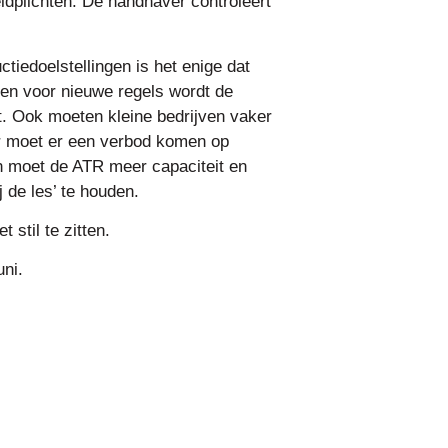
ldplichten. De handhaver controleert
ctiedoelstellingen is het enige dat
llen voor nieuwe regels wordt de
t. Ook moeten kleine bedrijven vaker
r moet er een verbod komen op
n moet de ATR meer capaciteit en
 de les’ te houden.
t stil te zitten.
uni.