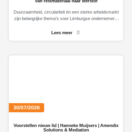
Van restmateriaal naar leerstof
Duurzaamheid, circulariteit én een sterke arbeidsmarkt
zijn belangrijke thema’s voor Limburgse ondernemers.
Daarom brengt MKB-Limburg graag MateriaalMaatjes
onder de aandacht.
Lees meer
30/07/2026
Voorstellen nieuw lid | Hanneke Muijsers | Amendix
Solutions & Mediation