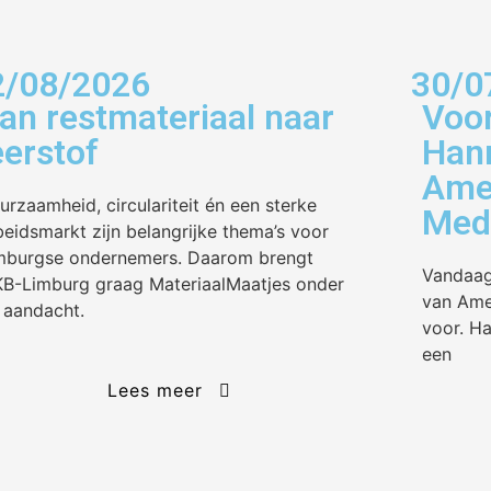
2/08/2026
30/0
an restmateriaal naar
Voor
eerstof
Hann
Amen
urzaamheid, circulariteit én een sterke
Med
beidsmarkt zijn belangrijke thema’s voor
mburgse ondernemers. Daarom brengt
Vandaag
B-Limburg graag MateriaalMaatjes onder
van Ame
 aandacht.
voor. H
een
Lees meer