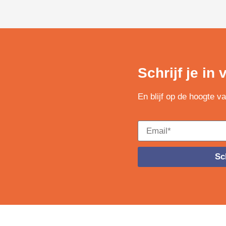
Schrijf je in
En blijf op de hoogte v
Sch