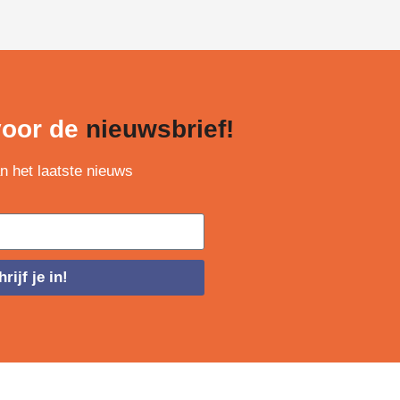
 voor de
nieuwsbrief!
an het laatste nieuws
rijf je in!