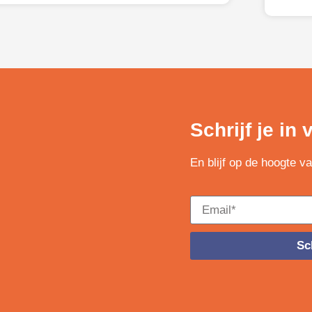
de aandacht.
Schrijf je in
En blijf op de hoogte v
Sch