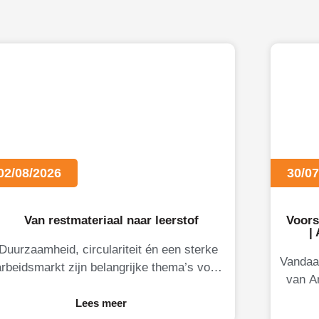
02/08/2026
30/07
Van restmateriaal naar leerstof
Voors
|
Duurzaamheid, circulariteit én een sterke
Vandaa
arbeidsmarkt zijn belangrijke thema’s voor
van A
Limburgse ondernemers. Daarom brengt
voor. 
KB-Limburg graag MateriaalMaatjes onder
Lees meer