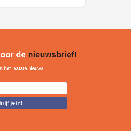
 voor de
nieuwsbrief!
an het laatste nieuws
rijf je in!