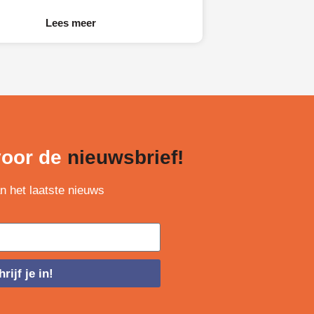
Hanneke is eigenaresse van Amendix,
een
Lees meer
 voor de
nieuwsbrief!
an het laatste nieuws
rijf je in!