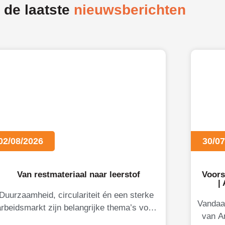
 de laatste
nieuwsberichten
02/08/2026
30/07
Van restmateriaal naar leerstof
Voors
|
Duurzaamheid, circulariteit én een sterke
Vandaa
arbeidsmarkt zijn belangrijke thema’s voor
van A
Limburgse ondernemers. Daarom brengt