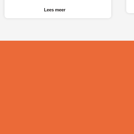
naar hun oordeel over de Nederlandse
M
economie, het ondernemingsklimaat en
Lees meer