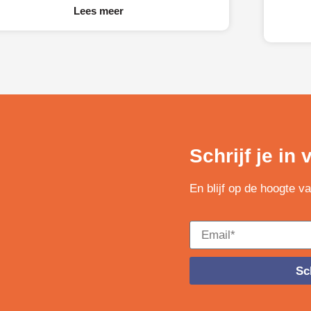
voor. 
KB-Limburg graag MateriaalMaatjes onder
Lees meer
de aandacht.
Schrijf je in
En blijf op de hoogte v
Sch