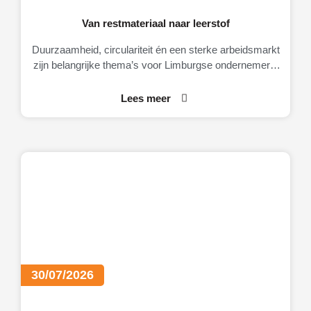
Van restmateriaal naar leerstof
Duurzaamheid, circulariteit én een sterke arbeidsmarkt
zijn belangrijke thema’s voor Limburgse ondernemers.
Daarom brengt MKB-Limburg graag MateriaalMaatjes
onder de aandacht.
Lees meer
30/07/2026