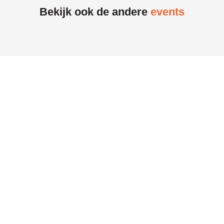
Bekijk ook de andere
events
17
september
17 september 2026 | Werkgeluk & Vitaliteit |
Business Expo Noord-Limburg
Onze business
partners