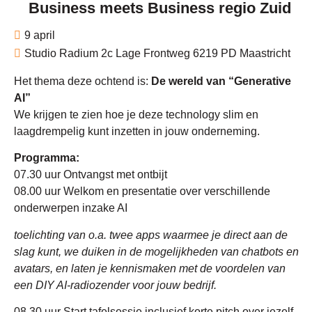
Business meets Business regio Zuid
9 april
Studio Radium 2c Lage Frontweg 6219 PD Maastricht
Het thema deze ochtend is:
De wereld van “Generative
AI”
We krijgen te zien hoe je deze technology slim en
laagdrempelig kunt inzetten in jouw onderneming.
Programma:
07.30 uur Ontvangst met ontbijt
08.00 uur Welkom en presentatie over verschillende
onderwerpen inzake AI
toelichting van o.a. twee apps waarmee je direct aan de
slag kunt, we duiken in de mogelijkheden van chatbots en
avatars, en laten je kennismaken met de voordelen van
een DIY AI-radiozender voor jouw bedrijf.
08.30 uur Start tafelsessie inclusief korte pitch over jezelf